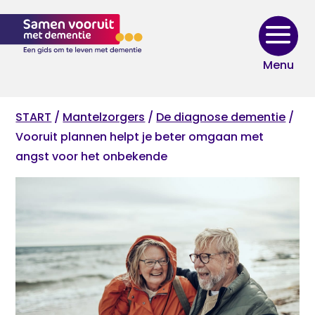
Skip
to
content
START
/
Mantelzorgers
/
De diagnose dementie
/
Vooruit plannen helpt je beter omgaan met
angst voor het onbekende