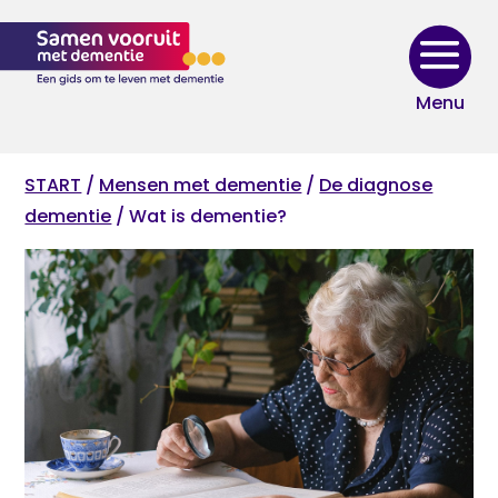
Skip
to
content
START
/
Mensen met dementie
/
De diagnose
dementie
/ Wat is dementie?