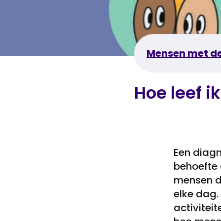
Mensen met d
Hoe leef 
Een diagn
behoefte 
mensen di
elke dag. 
activitei