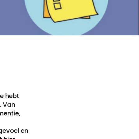
Je hebt
. Van
mentie,
fgevoel en