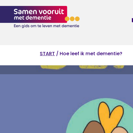
Skip
to
content
START
/ Hoe leef ik met dementie?