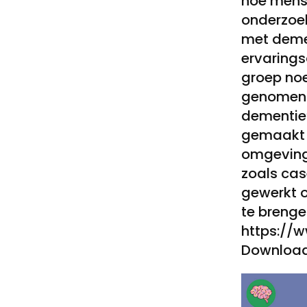
hoe mense
onderzoe
met demen
ervarings
groep noem
genomen 
dementie’
gemaakt 
omgeving,
zoals cas
gewerkt o
te brengen
https://w
Downloa