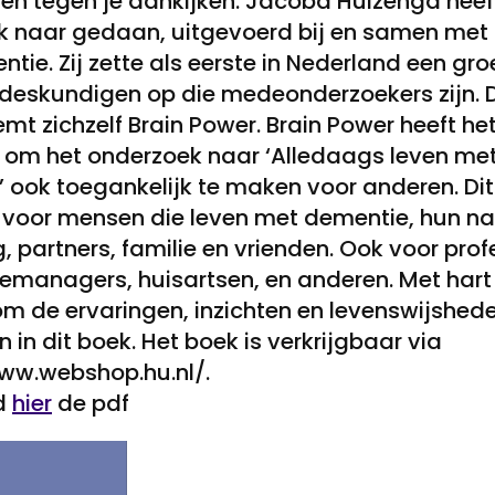
n tegen je aankijken. Jacoba Huizenga heeft
k naar gedaan, uitgevoerd bij en samen me
tie. Zij zette als eerste in Nederland een gr
deskundigen op die medeonderzoekers zijn. 
t zichzelf Brain Power. Brain Power heeft het 
om het onderzoek naar ‘Alledaags leven me
 ook toegankelijk te maken voor anderen. Dit
voor mensen die leven met dementie, hun n
 partners, familie en vrienden. Ook voor prof
emanagers, huisartsen, en anderen. Met hart e
m de ervaringen, inzichten en levenswijshe
 in dit boek. Het boek is verkrijgbaar via
ww.webshop.hu.nl/.
d
hier
de pdf