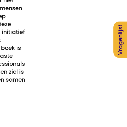
 hier
t mensen
oep
Deze
Vragenlijst
initiatief
t
 boek is
aaste
essionals
n ziel is
den samen