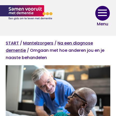
Skip
to
content
START
/
Mantelzorgers
/
Na een diagnose
dementie
/ Omgaan met hoe anderen jou en je
naaste behandelen