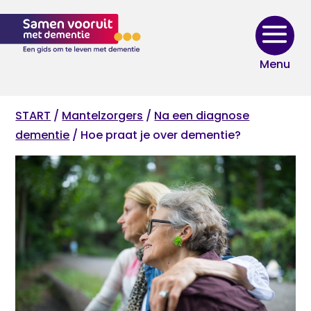
Skip
to
content
START
/
Mantelzorgers
/
Na een diagnose
dementie
/ Hoe praat je over dementie?