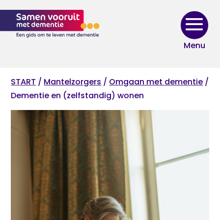
Skip
to
content
START
/
Mantelzorgers
/
Omgaan met dementie
/
Dementie en (zelfstandig) wonen